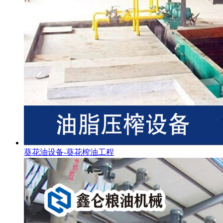
葵花油设备-葵花榨油工程