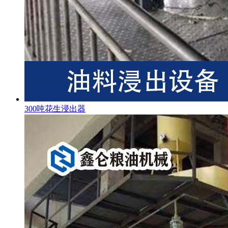
300吨花生浸出器