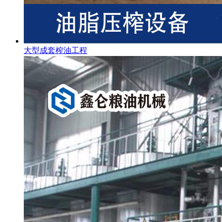
大型成套榨油工程