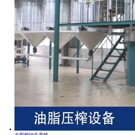
大型榨油生产线