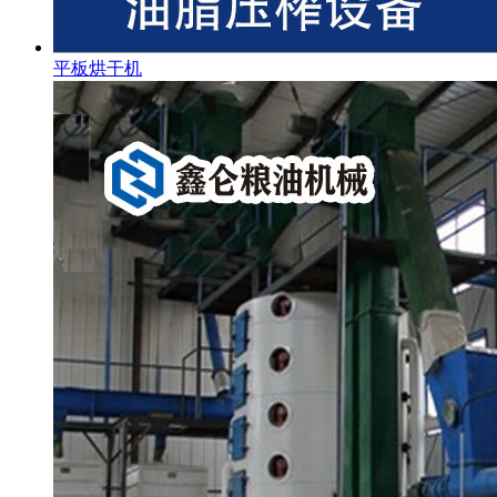
平板烘干机