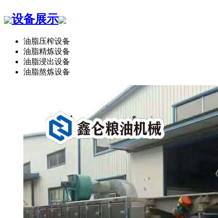
设备展示
油脂压榨设备
油脂精炼设备
油脂浸出设备
油脂熬炼设备