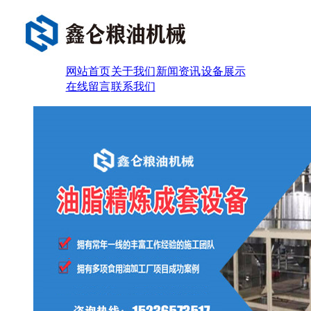
网站首页
关于我们
新闻资讯
设备展示
在线留言
联系我们