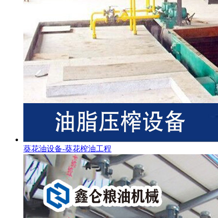
葵花油设备-葵花榨油工程