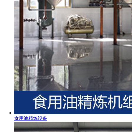
食用油精炼设备