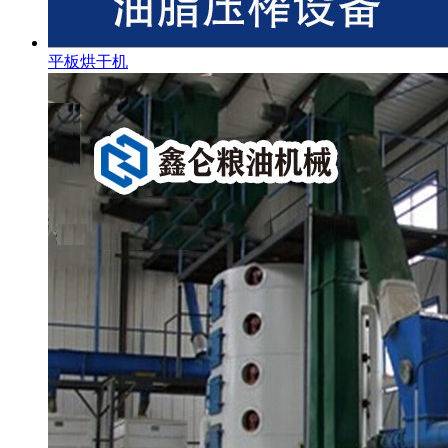
平板烘干机