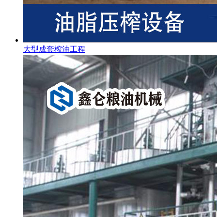
大型成套榨油工程