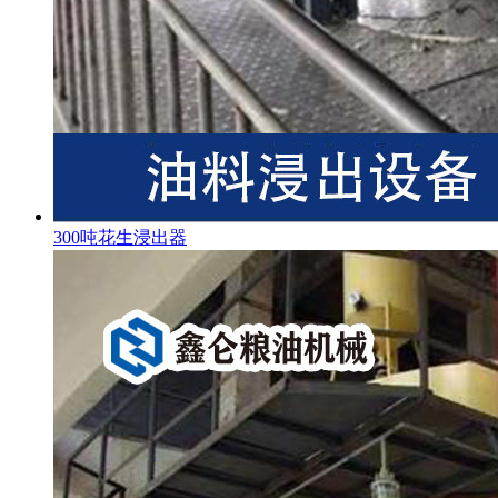
300吨花生浸出器